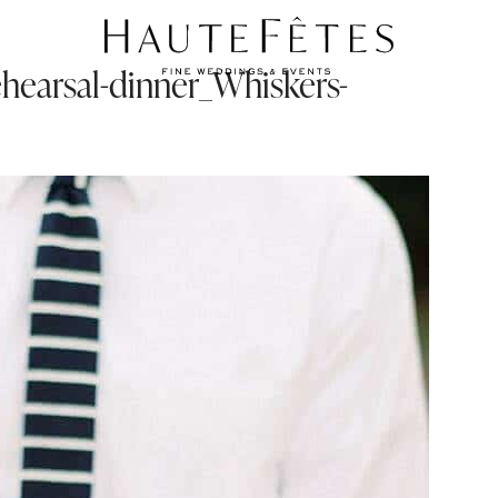
ehearsal-dinner_Whiskers-